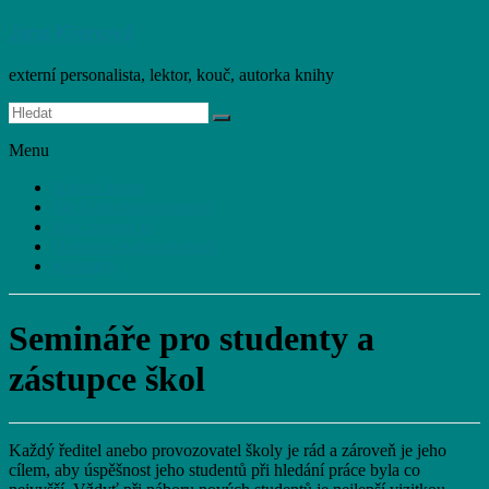
Jana Křenová
externí personalista, lektor, kouč, autorka knihy
Menu
Hlavní strana
Jak Vám mohu pomoci
Proč zrovna já
Ochrana osobních údajů
Kontakty
Semináře pro studenty a
zástupce škol
Každý ředitel anebo provozovatel školy je rád a zároveň je jeho
cílem, aby úspěšnost jeho studentů při hledání práce byla co