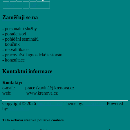
« Čvc
Zář »
Zaměřuji se na
- personální služby
- poradenství
- pořádání seminářů
- koučink
- rekvalifikace
- pracovně-diagnostické testování
- konzultace
Kontaktní informace
Kontakty:
e-mail: prace (zavináč) krenova.cz
web: www.krenova.cz
Copyright © 2026
Jana Křenová
Theme by:
ThemeGrill
Powered
by:
WordPress
Tato webová stránka používá cookies