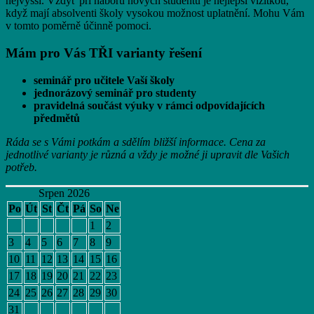
nejvyšší. Vždyť při náboru nových studentů je nejlepší vizitkou,
když mají absolventi školy vysokou možnost uplatnění. Mohu Vám
v tomto poměrně účinně pomoci.
Mám pro Vás TŘI varianty řešení
seminář pro učitele Vaší školy
jednorázový seminář pro studenty
pravidelná součást výuky v rámci odpovídajících
předmětů
Ráda se s Vámi potkám a sdělím bližší informace. Cena za
jednotlivé varianty je různá a vždy je možné ji upravit dle Vašich
potřeb.
Srpen 2026
Po
Út
St
Čt
Pá
So
Ne
1
2
3
4
5
6
7
8
9
10
11
12
13
14
15
16
17
18
19
20
21
22
23
24
25
26
27
28
29
30
31